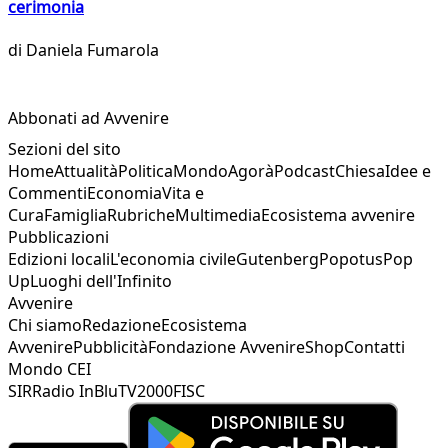
cerimonia
di
Daniela Fumarola
Abbonati ad Avvenire
Sezioni del sito
Home
Attualità
Politica
Mondo
Agorà
Podcast
Chiesa
Idee e
Commenti
Economia
Vita e
Cura
Famiglia
Rubriche
Multimedia
Ecosistema avvenire
Pubblicazioni
Edizioni locali
L'economia civile
Gutenberg
Popotus
Pop
Up
Luoghi dell'Infinito
Avvenire
Chi siamo
Redazione
Ecosistema
Avvenire
Pubblicità
Fondazione Avvenire
Shop
Contatti
Mondo CEI
SIR
Radio InBlu
TV2000
FISC