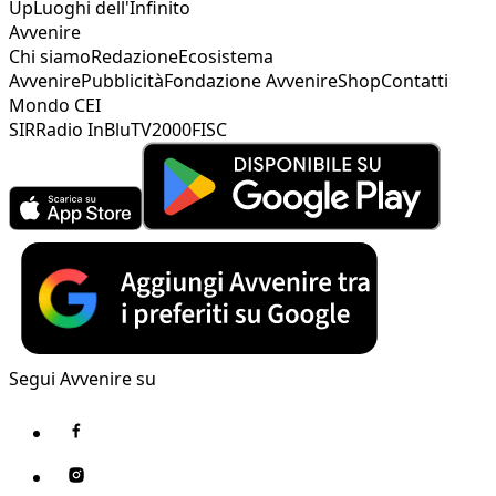
Up
Luoghi dell'Infinito
Avvenire
Chi siamo
Redazione
Ecosistema
Avvenire
Pubblicità
Fondazione Avvenire
Shop
Contatti
Mondo CEI
SIR
Radio InBlu
TV2000
FISC
Segui Avvenire su