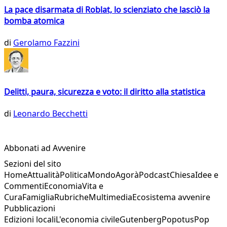
La pace disarmata di Roblat, lo scienziato che lasciò la
bomba atomica
di
Gerolamo Fazzini
Delitti, paura, sicurezza e voto: il diritto alla statistica
di
Leonardo Becchetti
Abbonati ad Avvenire
Sezioni del sito
Home
Attualità
Politica
Mondo
Agorà
Podcast
Chiesa
Idee e
Commenti
Economia
Vita e
Cura
Famiglia
Rubriche
Multimedia
Ecosistema avvenire
Pubblicazioni
Edizioni locali
L'economia civile
Gutenberg
Popotus
Pop