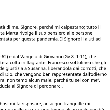
tà di me, Signore, perché mi calpestano; tutto il
ta Marta rivolge il suo pensiero alle persone
tata per questa pandemia. Il Signore li aiuti ad
-62) e dal Vangelo di Giovanni (Gv 8, 1-11), che
ra colta in flagrante. Francesco sottolinea che gli
de giustizia a Susanna, liberandola dai corrotti, che
ia di Dio, che vengono ben rappresentate dall’odierno
ura, non temo alcun male, perché tu sei con me”.
ducia al Signore di perdonarci.
bosi mi fa risposare, ad acque tranquille mi
per una valle oscura, non tempo alcun male perché