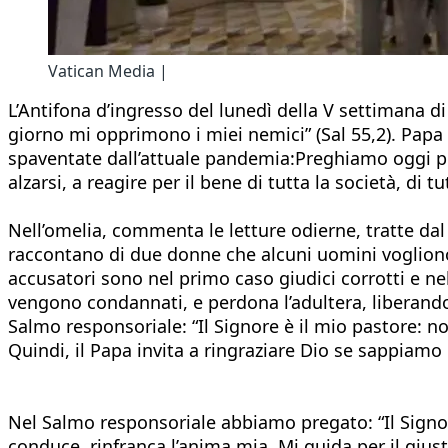
Vatican Media |
L’Antifona d’ingresso del lunedì della V settimana d
giorno mi opprimono i miei nemici” (Sal 55,2). Papa 
spaventate dall’attuale pandemia:Preghiamo oggi per
alzarsi, a reagire per il bene di tutta la società, di t
Nell’omelia, commenta le letture odierne, tratte dal 
raccontano di due donne che alcuni uomini vogliono 
accusatori sono nel primo caso giudici corrotti e nel
vengono condannati, e perdona l’adultera, liberandol
Salmo responsoriale: “Il Signore è il mio pastore: 
Quindi, il Papa invita a ringraziare Dio se sappiamo
Nel Salmo responsoriale abbiamo pregato: “Il Signor
conduce, rinfranca l’anima mia. Mi guida per il gi