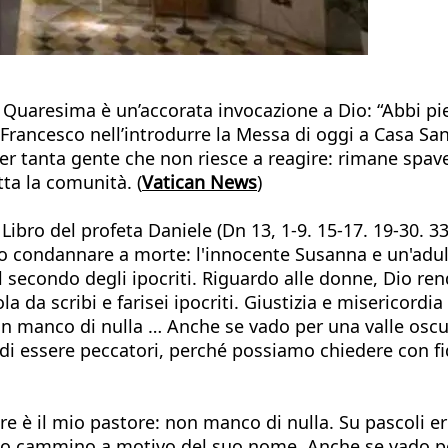
i Quaresima è un’accorata invocazione a Dio: “Abbi pie
Francesco nell’introdurre la Messa di oggi a Casa San
 tanta gente che non riesce a reagire: rimane spaven
utta la comunità. (
Vatican News
)
Libro del profeta Daniele (Dn 13, 1-9. 15-17. 19-30. 33
condannare a morte: l'innocente Susanna e un'adulte
 secondo degli ipocriti. Riguardo alle donne, Dio ren
a da scribi e farisei ipocriti. Giustizia e misericord
non manco di nulla … Anche se vado per una valle osc
 di essere peccatori, perché possiamo chiedere con fi
e è il mio pastore: non manco di nulla. Su pascoli er
usto cammino a motivo del suo nome. Anche se vado 