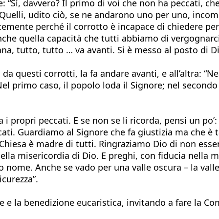
ice: “Sì, davvero? Il primo di voi che non ha peccati, c
“Quelli, udito ciò, se ne andarono uno per uno, incomi
cemente perché il corrotto è incapace di chiedere per
nche quella capacità che tutti abbiamo di vergognarci,
na, tutto, tutto … va avanti. Si è messo al posto di D
da questi corrotti, la fa andare avanti, e all’altra: “
 Nel primo caso, il popolo loda il Signore; nel second
propri peccati. E se non se li ricorda, pensi un po’: li
eccati. Guardiamo al Signore che fa giustizia ma che 
Chiesa è madre di tutti. Ringraziamo Dio di non essere
lla misericordia di Dio. E preghi, con fiducia nella mi
o nome. Anche se vado per una valle oscura – la vall
icurezza”.
e e la benedizione eucaristica, invitando a fare la Co