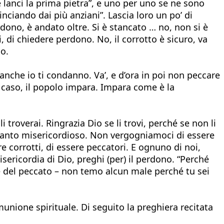
he lanci la prima pietra”, e uno per uno se ne sono
nciando dai più anziani”. Lascia loro un po’ di
dono, è andato oltre. Si è stancato … no, non si è
 di chiedere perdono. No, il corrotto è sicuro, va
io.
Neanche io ti condanno. Va’, e d’ora in poi non peccare
o caso, il popolo impara. Impara come è la
 troverai. Ringrazia Dio se li trovi, perché se non li
è tanto misericordioso. Non vergogniamoci di essere
 corrotti, di essere peccatori. E ognuno di noi,
sericordia di Dio, preghi (per) il perdono. “Perché
e del peccato – non temo alcun male perché tu sei
munione spirituale. Di seguito la preghiera recitata