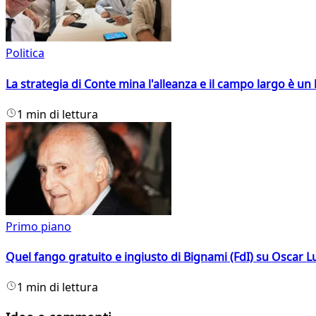
Politica
La strategia di Conte mina l'alleanza e il campo largo è un 
1 min di lettura
Primo piano
Quel fango gratuito e ingiusto di Bignami (FdI) su Oscar Lu
1 min di lettura