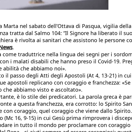
Marta nel sabato dell’Ottava di Pasqua, vigilia della
za tratta dal Salmo 104: “Il Signore ha liberato il su
reghiera è rivolta ai sanitari che assistono le persone 
 News
.
a come traduttrice nella lingua dei segni per i sordomu
i, con i malati disabili che hanno preso il Covid-19. P
e abilità che abbiamo noi».
il passo degli Atti degli Apostoli (At 4, 13-21) in cui
e apostoli replicano con coraggio e franchezza: «Se s
o che abbiamo visto e ascoltato».
ante, è lo stile dei predicatori. La parola greca è par
 fronte a questa franchezza, era corrotto: lo Spirito S
 con coraggio, quel coraggio che viene dallo Spirito. I
(Mc 16, 9-15) in cui Gesù prima rimprovera i discepo
d andare in tutto il mondo per proclamare con coraggio
 del Papa - ci aiuti sempre ad essere coraggiosi: ques