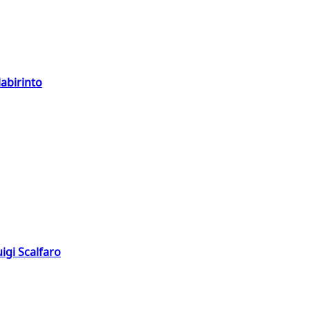
labirinto
igi Scalfaro