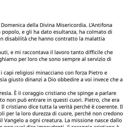
 Domenica della Divina Misericordia. L’Antifona
o popolo, e gli ha dato esultanza, ha colmato di
con disabilità che hanno contratto la malattia
ti, e mi raccontava il lavoro tanto difficile che
reghiamo per loro che sono sempre al servizio di
 i capi religiosi minacciano con forza Pietro e
ia giusto dinanzi a Dio obbedire a voi invece che a
resìa. È il coraggio cristiano che spinge a parlare
anto non può entrare in questi cuori. Pietro, che era
l cristiano dice tutta la verità perché è coerente. Il
li per la loro durezza di cuore, perché non credono
 il Vangelo a ogni creatura. La missione nasce dallo
to non vuol dire imprudenti, il coraggio cristiano è