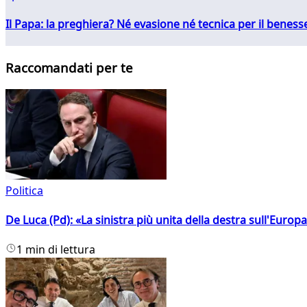
Il Papa: la preghiera? Né evasione né tecnica per il ben
Raccomandati per te
Politica
De Luca (Pd): «La sinistra più unita della destra sull'Europ
1 min di lettura