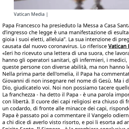
Vatican Media |
Papa Francesco ha presieduto la Messa a Casa Santa 
d’ingresso che legge è una manifestazione di esultan
gioia i suoi eletti, alleluia”. La sua intenzione di p
causata dal nuovo coronavirus. Lo riferisce
Vatican
«Ieri ho ricevuto una lettera di una suora, che lavor
hanno gli operatori sanitari, gli infermieri, i medic
queste persone con diverse abilità, ma non hanno l
Nella prima parte dell'omelia, il Papa ha commentato 
Giovanni di non insegnare nel nome di Gesù. Ma i du
Dio, giudicatelo voi. Noi non possiamo tacere quell
La franchezza - ha detto il Papa - è una parola import
con libertà. Il cuore dei capi religiosi era chiuso di
un codardo, di fronte alle minacce dei capi, risponde
Papa è passato poi a commentare il Vangelo odierno 
a chi dice di averlo visto risorto, e poi li esorta a
Spirito Santo. Il Signore - è la preghiera conclusiva