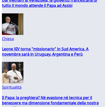
Dal Vietnam al Venezuela, la gioventù francescana di
tutto il mondo attende il Papa ad Assisi
Chiesa
Leone XIV torna "missionario" in Sud America. A
novembre sarà in Uruguay, Argentina e Perù
Spiritualità
Il Papa: la preghiera? Né evasione né tecnica per il
benessere ma dimensione fondamentale della nostra