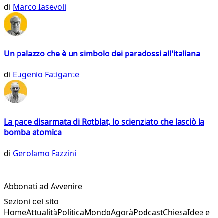
di
Marco Iasevoli
Un palazzo che è un simbolo dei paradossi all'italiana
di
Eugenio Fatigante
La pace disarmata di Rotblat, lo scienziato che lasciò la
bomba atomica
di
Gerolamo Fazzini
Abbonati ad Avvenire
Sezioni del sito
Home
Attualità
Politica
Mondo
Agorà
Podcast
Chiesa
Idee e