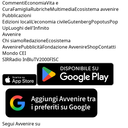
Commenti
Economia
Vita e
Cura
Famiglia
Rubriche
Multimedia
Ecosistema avvenire
Pubblicazioni
Edizioni locali
L'economia civile
Gutenberg
Popotus
Pop
Up
Luoghi dell'Infinito
Avvenire
Chi siamo
Redazione
Ecosistema
Avvenire
Pubblicità
Fondazione Avvenire
Shop
Contatti
Mondo CEI
SIR
Radio InBlu
TV2000
FISC
Segui Avvenire su