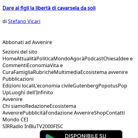
Dare ai figli la libertà di cavarsela da soli
di
Stefano Vicari
Abbonati ad Avvenire
Sezioni del sito
Home
Attualità
Politica
Mondo
Agorà
Podcast
Chiesa
Idee e
Commenti
Economia
Vita e
Cura
Famiglia
Rubriche
Multimedia
Ecosistema avvenire
Pubblicazioni
Edizioni locali
L'economia civile
Gutenberg
Popotus
Pop
Up
Luoghi dell'Infinito
Avvenire
Chi siamo
Redazione
Ecosistema
Avvenire
Pubblicità
Fondazione Avvenire
Shop
Contatti
Mondo CEI
SIR
Radio InBlu
TV2000
FISC