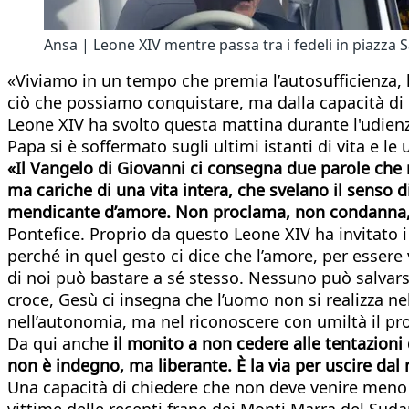
Ansa | Leone XIV mentre passa tra i fedeli in piazza 
«Viviamo in un tempo che premia l’autosufficienza, l
ciò che possiamo conquistare, ma dalla capacità di l
Leone XIV ha svolto questa mattina durante l'udienza
Papa si è soffermato sugli ultimi istanti di vita e l
«Il Vangelo di Giovanni ci consegna due parole che
ma cariche di una vita intera, che svelano il senso 
mendicante d’amore. Non proclama, non condanna, n
Pontefice. Proprio da questo Leone XIV ha invitato i
perché in quel gesto ci dice che l’amore, per esse
di noi può bastare a sé stesso. Nessuno può salvar
croce, Gesù ci insegna che l’uomo non si realizza nel
nell’autonomia, ma nel riconoscere con umiltà il pr
Da qui anche
il monito a non cedere alle tentazion
non è indegno, ma liberante. È la via per uscire da
Una capacità di chiedere che non deve venire meno n
vittime delle recenti frane dei Monti Marra del Sud