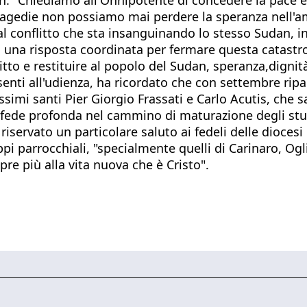
 tragedie non possiamo mai perdere la speranza nell'a
 al conflitto che sta insanguinando lo stesso Sudan, i
tui una risposta coordinata per fermare questa catastr
flitto e restituire al popolo del Sudan, speranza,dignit
resenti all'udienza, ha ricordato che con settembre rip
ossimi santi Pier Giorgio Frassati e Carlo Acutis, ch
na fede profonda nel cammino di maturazione degli stu
a riservato un particolare saluto ai fedeli delle dioce
ppi parrocchiali, "specialmente quelli di Carinaro, O
re più alla vita nuova che è Cristo".