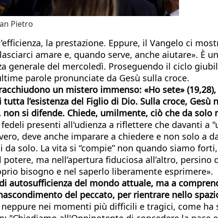
San Pietro
’efficienza, la prestazione. Eppure, il Vangelo ci mo
asciarci amare e, quando serve, anche aiutare». È uno
 generale del mercoledì. Proseguendo il ciclo giubilar
e ultime parole pronunciate da Gesù sulla croce.
 racchiudono un mistero immenso: «Ho sete» (19,28), 
di tutta l’esistenza del Figlio di Dio. Sulla croce, G
on si difende. Chiede, umilmente, ciò che da solo 
 fedeli presenti all'udienza a riflettere che davanti 
re vero, deve anche imparare a chiedere e non solo a
si da solo. La vita si “compie” non quando siamo for
 potere, ma nell’apertura fiduciosa all’altro, persino
oprio bisogno e nel saperlo liberamente esprimere».
i di autosufficienza del mondo attuale, ma a compre
l nascondimento del peccato, per rientrare nello spaz
eppure nei momenti più difficili e tragici, come ha 
an: "Chiediamo all'Onnipotente di concedere la pace e