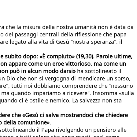
stra che la misura della nostra umanità non è data da
 dei passaggi centrali della riflessione che papa
e legato alla vita di Gesù "nostra speranza", il
e subito dopo: «È compiuto» (19,30). Parole ultime,
esù non appare come un eroe vittorioso, ma come un
non può in alcun modo darsi»
ha sottolineato il
a "un Dio che non si vergogna di mendicare un sorso,
 dare", tutti noi dobbiamo comprendere che "nessuno
ti, ma quando impariamo a ricevere". Insomma «sulla
 quando ci è ostile e nemico. La salvezza non sta
ndere che «Gesù ci salva mostrandoci che chiedere
io della comunione»
.
sottolineando il Papa rivolgendo un pensiero alle
terna a tutti coloro che sono morti, così come