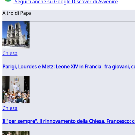
Seguici anche su Google Discover di Avvenire
Altro di Papa
Chiesa
Parigi, Lourdes e Metz: Leone XIV in Francia fra giovani, 
Chiesa
Il "per sempre", il rinnovamento della Chiesa, Francesco: co