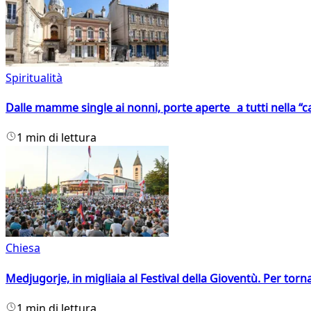
Spiritualità
Dalle mamme single ai nonni, porte aperte a tutti nella “cas
1 min di lettura
Chiesa
Medjugorje, in migliaia al Festival della Gioventù. Per torn
1 min di lettura