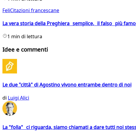
FeliCitazioni francescane
La vera storia della Preghiera semplice, il falso più fam
1 min di lettura
Idee e commenti
Le due "città" di Agostino vivono entrambe dentro di noi
di
Luigi Alici
La "folla" ci riguarda, siamo chiamati a dare tutti noi stess