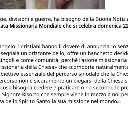
zie, divisioni e guerre, ha bisogno della Buona Notizia
ta Missionaria Mondiale che si celebra domenica 22 
il Vangelo. I cristiani hanno il dovere di annunciarlo
segnala un orizzonte bello, offre un banchetto desid
ingoli e come comunità, perché l'azione missionaria 
 missionaria della Chiesa» che «comporta naturalmen
obiettivo essenziale del percorso sinodale che la Chie
ercorso non è sicuramente un piegarsi della Chiesa 
cosa bisogna credere e praticare o no secondo le pr
ignore Risorto che sempre viene in mezzo a noi per sp
rza dello Spirito Santo la sua missione nel mondo».