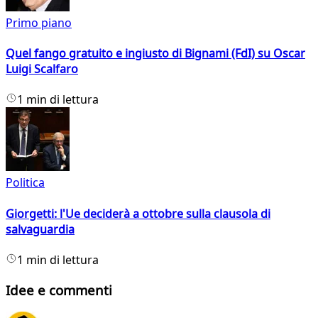
Primo piano
Quel fango gratuito e ingiusto di Bignami (FdI) su Oscar
Luigi Scalfaro
1 min di lettura
Politica
Giorgetti: l'Ue deciderà a ottobre sulla clausola di
salvaguardia
1 min di lettura
Idee e commenti