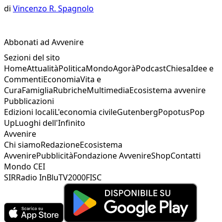
di
Vincenzo R. Spagnolo
Abbonati ad Avvenire
Sezioni del sito
Home
Attualità
Politica
Mondo
Agorà
Podcast
Chiesa
Idee e
Commenti
Economia
Vita e
Cura
Famiglia
Rubriche
Multimedia
Ecosistema avvenire
Pubblicazioni
Edizioni locali
L'economia civile
Gutenberg
Popotus
Pop
Up
Luoghi dell'Infinito
Avvenire
Chi siamo
Redazione
Ecosistema
Avvenire
Pubblicità
Fondazione Avvenire
Shop
Contatti
Mondo CEI
SIR
Radio InBlu
TV2000
FISC