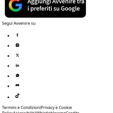
Segui Avvenire su
Termini e Condizioni
Privacy e Cookie
Policy
Accessibilità
Whistleblowing
Credits