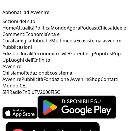
Abbonati ad Avvenire
Sezioni del sito
Home
Attualità
Politica
Mondo
Agorà
Podcast
Chiesa
Idee e
Commenti
Economia
Vita e
Cura
Famiglia
Rubriche
Multimedia
Ecosistema avvenire
Pubblicazioni
Edizioni locali
L'economia civile
Gutenberg
Popotus
Pop
Up
Luoghi dell'Infinito
Avvenire
Chi siamo
Redazione
Ecosistema
Avvenire
Pubblicità
Fondazione Avvenire
Shop
Contatti
Mondo CEI
SIR
Radio InBlu
TV2000
FISC