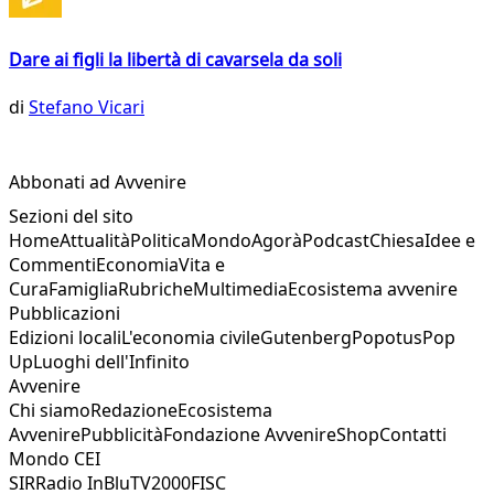
Dare ai figli la libertà di cavarsela da soli
di
Stefano Vicari
Abbonati ad Avvenire
Sezioni del sito
Home
Attualità
Politica
Mondo
Agorà
Podcast
Chiesa
Idee e
Commenti
Economia
Vita e
Cura
Famiglia
Rubriche
Multimedia
Ecosistema avvenire
Pubblicazioni
Edizioni locali
L'economia civile
Gutenberg
Popotus
Pop
Up
Luoghi dell'Infinito
Avvenire
Chi siamo
Redazione
Ecosistema
Avvenire
Pubblicità
Fondazione Avvenire
Shop
Contatti
Mondo CEI
SIR
Radio InBlu
TV2000
FISC