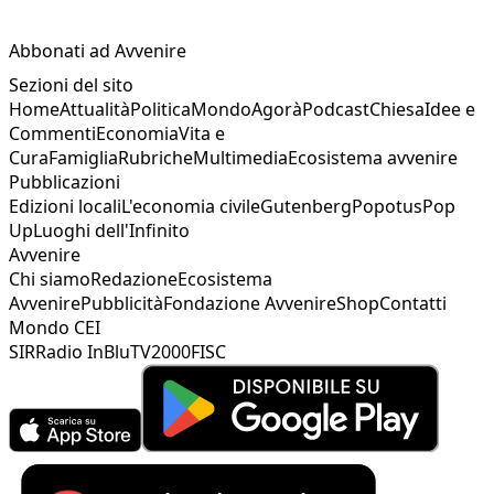
Abbonati ad Avvenire
Sezioni del sito
Home
Attualità
Politica
Mondo
Agorà
Podcast
Chiesa
Idee e
Commenti
Economia
Vita e
Cura
Famiglia
Rubriche
Multimedia
Ecosistema avvenire
Pubblicazioni
Edizioni locali
L'economia civile
Gutenberg
Popotus
Pop
Up
Luoghi dell'Infinito
Avvenire
Chi siamo
Redazione
Ecosistema
Avvenire
Pubblicità
Fondazione Avvenire
Shop
Contatti
Mondo CEI
SIR
Radio InBlu
TV2000
FISC