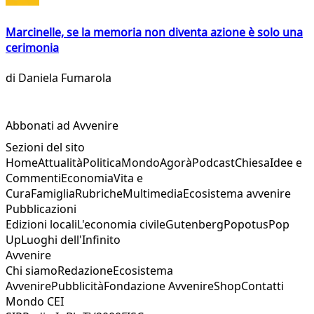
Marcinelle, se la memoria non diventa azione è solo una
cerimonia
di
Daniela Fumarola
Abbonati ad Avvenire
Sezioni del sito
Home
Attualità
Politica
Mondo
Agorà
Podcast
Chiesa
Idee e
Commenti
Economia
Vita e
Cura
Famiglia
Rubriche
Multimedia
Ecosistema avvenire
Pubblicazioni
Edizioni locali
L'economia civile
Gutenberg
Popotus
Pop
Up
Luoghi dell'Infinito
Avvenire
Chi siamo
Redazione
Ecosistema
Avvenire
Pubblicità
Fondazione Avvenire
Shop
Contatti
Mondo CEI