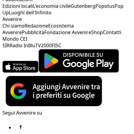
Edizioni locali
L'economia civile
Gutenberg
Popotus
Pop
Up
Luoghi dell'Infinito
Avvenire
Chi siamo
Redazione
Ecosistema
Avvenire
Pubblicità
Fondazione Avvenire
Shop
Contatti
Mondo CEI
SIR
Radio InBlu
TV2000
FISC
Segui Avvenire su