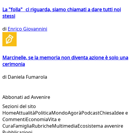
La "folla" ci riguarda, siamo chiamati a dare tutti noi
stessi
di
Enrico Giovannini
Marcinelle, se la memoria non diventa azione è solo una
cerimonia
di
Daniela Fumarola
Abbonati ad Avvenire
Sezioni del sito
Home
Attualità
Politica
Mondo
Agorà
Podcast
Chiesa
Idee e
Commenti
Economia
Vita e
Cura
Famiglia
Rubriche
Multimedia
Ecosistema avvenire
Pubblicazioni