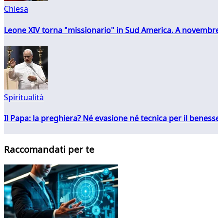
Chiesa
Leone XIV torna "missionario" in Sud America. A novembre
Spiritualità
Il Papa: la preghiera? Né evasione né tecnica per il ben
Raccomandati per te