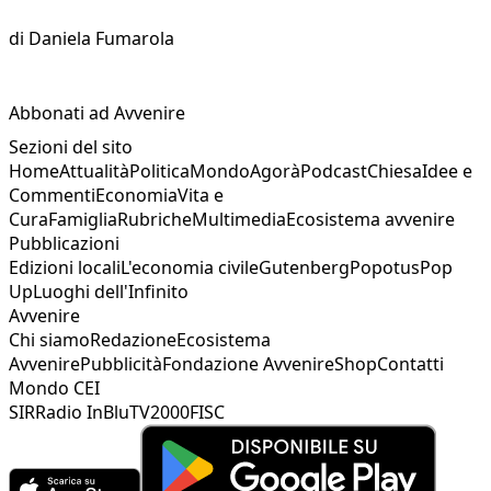
di
Daniela Fumarola
Abbonati ad Avvenire
Sezioni del sito
Home
Attualità
Politica
Mondo
Agorà
Podcast
Chiesa
Idee e
Commenti
Economia
Vita e
Cura
Famiglia
Rubriche
Multimedia
Ecosistema avvenire
Pubblicazioni
Edizioni locali
L'economia civile
Gutenberg
Popotus
Pop
Up
Luoghi dell'Infinito
Avvenire
Chi siamo
Redazione
Ecosistema
Avvenire
Pubblicità
Fondazione Avvenire
Shop
Contatti
Mondo CEI
SIR
Radio InBlu
TV2000
FISC