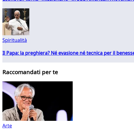
Spiritualità
Il Papa: la preghiera? Né evasione né tecnica per il ben
Raccomandati per te
Arte