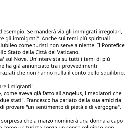
d esempio. Se manderà via gli immigrati irregolari,
re gli immigrati". Anche sui temi più spirituali
Giubileo come turisti non serve a niente. Il Pontefice
lo Stato della Città del Vaticano.
' sul Nove. Un'intervista su tutti i temi di più
 che ha già annunciato tra i provvedimenti
raziati che non hanno nulla il conto dello squilibrio.
are i migranti".
, come aveva già fatto all'Angelus, i mediatori che
due stati". Francesco ha parlato della sua amicizia
 di provare "un sentimento di pietà e di vergogna",
a a sorpresa che a marzo nominerà una donna a capo
nta come un turista senza un senso religioso non