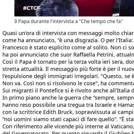
Il Papa durante l'intervista a "Che tempo che fa"
Quasi un'ora di intervista con messaggi molto chiar
come ha annunciato, "è una disgrazia. O per l'Italia: 
Francesco è stato esplicito come al solito. Non ci so
ha poi annunciato che suor Raffaella Petrini, attual
Così il Papa è tornato per la terza volta ieri sera, 
stretta attualità. Il messaggio più forte è per il nu
l'espulsione degli immigrati irregolari. "Questo, se 
Non va. Così non si risolvono le cose", ha comment
Sui migranti il Pontefice si è rivolto anche all'Italia 
In primo piano anche la guerra che "sempre, sempre,
hanno reso possibile una tregua tra Israele e Hamas.
con la scrittrice Edith Bruck, sopravvissuta ai cam
"noi uomini siamo stati capaci di fare quello". "È
Con riferimento alle vicende più interne al Vatica
del Governatorato. Per quanto riguarda il Giubileo 