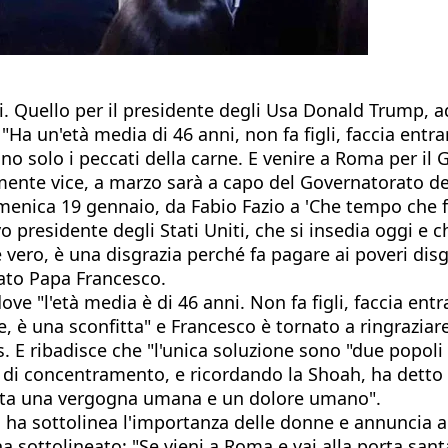
i. Quello per il presidente degli Usa Donald Trump, a
"Ha un'età media di 46 anni, non fa figli, faccia entra
no solo i peccati della carne. E venire a Roma per il 
mente vice, a marzo sarà a capo del Governatorato del
domenica 19 gennaio, da Fabio Fazio a 'Che tempo che fa
ovo presidente degli Stati Uniti, che si insedia oggi e
è vero, è una disgrazia perché fa pagare ai poveri disg
ato Papa Francesco.
dove "l'età media è di 46 anni. Non fa figli, faccia entr
 è una sconfitta" e Francesco è tornato a ringraziare
 E ribadisce che "l'unica soluzione sono "due popoli 
pi di concentramento, e ricordando la Shoah, ha detto
 stata una vergogna umana e un dolore umano".
no, ha sottolinea l'importanza delle donne e annunci
ha sottolineato: "Se vieni a Roma e vai alla porta sa