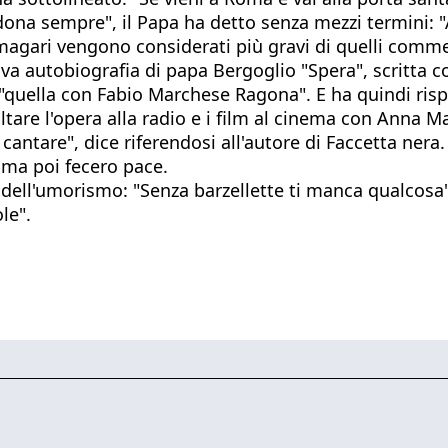
rdona sempre", il Papa ha detto senza mezzi termini: 
e magari vengono considerati più gravi di quelli commes
nuova autobiografia di papa Bergoglio "Spera", scritt
, "quella con Fabio Marchese Ragona". E ha quindi ris
are l'opera alla radio e i film al cinema con Anna Mag
antare", dice riferendosi all'autore di Faccetta nera.
 ma poi fecero pace.
dell'umorismo: "Senza barzellette ti manca qualcosa
le".