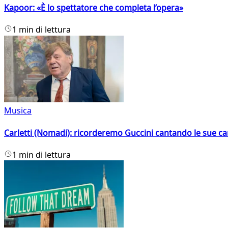
Kapoor: «È lo spettatore che completa l’opera»
1 min di lettura
Musica
Carletti (Nomadi): ricorderemo Guccini cantando le sue ca
1 min di lettura