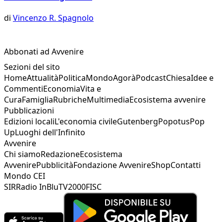
di
Vincenzo R. Spagnolo
Abbonati ad Avvenire
Sezioni del sito
Home
Attualità
Politica
Mondo
Agorà
Podcast
Chiesa
Idee e
Commenti
Economia
Vita e
Cura
Famiglia
Rubriche
Multimedia
Ecosistema avvenire
Pubblicazioni
Edizioni locali
L'economia civile
Gutenberg
Popotus
Pop
Up
Luoghi dell'Infinito
Avvenire
Chi siamo
Redazione
Ecosistema
Avvenire
Pubblicità
Fondazione Avvenire
Shop
Contatti
Mondo CEI
SIR
Radio InBlu
TV2000
FISC