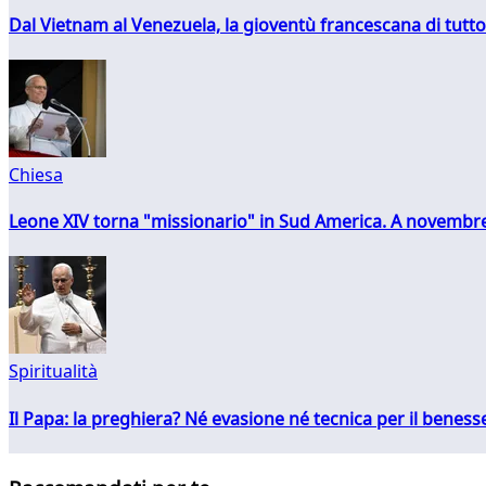
Dal Vietnam al Venezuela, la gioventù francescana di tutto
Chiesa
Leone XIV torna "missionario" in Sud America. A novembre
Spiritualità
Il Papa: la preghiera? Né evasione né tecnica per il ben