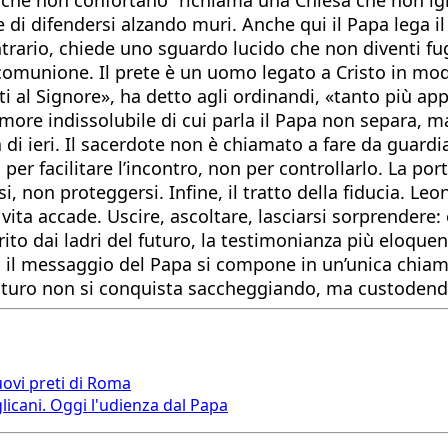
e di difendersi alzando muri. Anche qui il Papa lega il
contrario, chiede uno sguardo lucido che non diventi f
 la comunione. Il prete è un uomo legato a Cristo in m
 al Signore», ha detto agli ordinandi, «tanto più ap
amore indissolubile di cui parla il Papa non separa, m
gia di ieri. Il sacerdote non è chiamato a fare da gua
per facilitare l’incontro, non per controllarlo. La por
i, non proteggersi. Infine, il tratto della fiducia. Leo
 vita accade. Uscire, ascoltare, lasciarsi sorprendere:
ito dai ladri del futuro, la testimonianza più eloquent
etro, il messaggio del Papa si compone in un’unica chia
 futuro non si conquista saccheggiando, ma custodend
nuovi preti di Roma
licani. Oggi l'udienza dal Papa