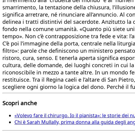
smarrimento, la tentazione della chiusura, l’illusion
significa arretrare, né rinunciare all’annuncio. Al 
deline­a i tratti distintivi del sacerdote. Anzitutto
fondo nella comune umanità. «Quanto più siete uniti
tempo». Non c’è contrapposizione tra fede e vita: l’
C’è poi l’immagine della porta, centrale nella litur
filtro»: parole che definiscono un ministero pensato 
ristoro, cura, senso. E tenerla aperta significa espors
cultura, delle domande, dei luoghi concreti in cui la
riconoscibile in mezzo a tante altre. In un mondo fer
restituisce. Tra il Regina caeli e l’altare di San Pi
scegliere ogni giorno la logica del dono. Perché il
Scopri anche
«Volevo fare il chirurgo. Io il pianista»: le storie dei 
Chi è Sarah Mullally, prima donna alla guida degli ang