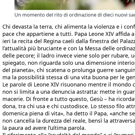
Un momento del rito di ordinazione di dieci nuovi sa
Chi devasta la terra, chi alimenta la violenza e i conf
pace che appartiene a tutti. Papa Leone XIV affida 
ieri la recita del Regina caeli dalla finestra del Pal
l’attualità più bruciante e con la Messa delle ordinaz
delle pecore; il ladro invece viene solo per rubare
spiegato, non riguarda solo una dimensione interiore 
del pianeta», chi scatena o prolunga guerre sanguin
ma la possibilità stessa di una vita buona per le ge
Le parole di Leone XIV risuonano mentre il mondo con
non si limita a una denuncia astratta: mette in gua
macerie. Di fronte a tutto questo, Gesù – ha ricordat
dona, tra chi usa e chi custodisce. Lo stesso filo a
domenica piena di vita», ha detto il Papa, «anche s
non cancella la durezza del reale, bensì la attrave
la paura ad avere l’ultima parola.
Il riferimento alla “crudeltà del mondo” e ai “numer