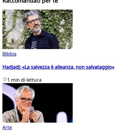
Raccomandati per te
Bibbia
Hadjadj: «La salvezza è alleanza, non salvataggio»
1 min di lettura
Arte