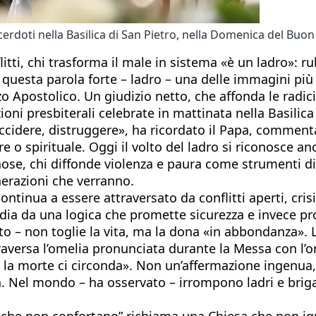
cerdoti nella Basilica di San Pietro, nella Domenica del Buo
litti, chi trasforma il male in sistema «è un ladro»: ru
a questa parola forte – ladro – una delle immagini pi
azzo Apostolico. Un giudizio netto, che affonda le radi
ioni presbiterali celebrate in mattinata nella Basilica 
, uccidere, distruggere», ha ricordato il Papa, comme
o spirituale. Oggi il volto del ladro si riconosce anc
ose, chi diffonde violenza e paura come strumenti di 
nerazioni che verranno.
tinua a essere attraversato da conflitti aperti, crisi
rdia da una logica che promette sicurezza e invece pr
o – non toglie la vita, ma la dona «in abbondanza». La
ttraversa l’omelia pronunciata durante la Messa con l’
e la morte ci circonda». Non un’affermazione ingenua
rsa. Nel mondo – ha osservato – irrompono ladri e bri
i che non confortano” richiama una Chiesa che non igno