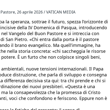
n Pastore, 26 aprile 2026 / VATICAN MEDIA
ba la speranza, sottrae il futuro, spezza l’orizzonte di
ù incisive della IV Domenica di Pasqua, introducendo
ci nel Vangelo del Buon Pastore e si intreccia con
di San Pietro. «Chi entra dalla porta è il pastore
ntando il brano evangelico. Ma quell’immagine, ha
he nella storia concreta: «chi saccheggia le risorse
potere. È un furto che non colpisce singoli beni,
 ambientali, nuove tensioni internazionali. Il Papa
oduce distruzione, che parla di sviluppo e consegna
 differenza decisiva sta qui: tra chi prende e chi si
ordinazione dei nuovi presbiteri. «Questa è una
, ma la consapevolezza che la promessa di Cristo
ganti, voci che confondono e feriscono. Eppure non è
ra le fatiche del presente: il senso di