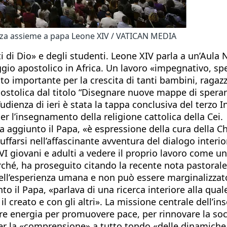
dienza assieme a papa Leone XIV / VATICAN MEDIA
 di Dio» e degli studenti. Leone XIV parla a un’Aula N
ggio apostolico in Africa. Un lavoro «impegnativo, sp
lto importante per la crescita di tanti bambini, ragaz
ostolica dal titolo “Disegnare nuove mappe di speran
L’udienza di ieri è stata la tappa conclusiva del terzo 
r l’insegnamento della religione cattolica della Cei.
 ha aggiunto il Papa, «è espressione della cura della 
ffarsi nell’affascinante avventura del dialogo interio
I giovani e adulti a vedere il proprio lavoro come un
rché, ha proseguito citando la recente nota pastorale 
ell’esperienza umana e non può essere marginalizzat
nto il Papa, «parlava di una ricerca interiore alla qu
l creato e con gli altri». La missione centrale dell’in
tare energia per promuovere pace, per rinnovare la so
er la «comprensione» a tutto tondo «delle dinamiche st