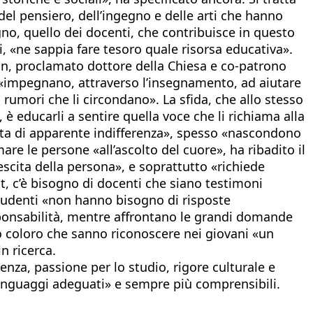
del pensiero, dell’ingegno e delle arti che hanno
gno, quello dei docenti, che contribuisce in questo
i, «ne sappia fare tesoro quale risorsa educativa».
man, proclamato dottore della Chiesa e co-patrono
 «impegnano, attraverso l’insegnamento, ad aiutare
i rumori che li circondano». La sfida, che allo stesso
è educarli a sentire quella voce che li richiama alla
cciata di apparente indifferenza», spesso «nascondono
are le persone «all’ascolto del cuore», ha ribadito il
escita della persona», e soprattutto «richiede
, c’è bisogno di docenti che siano testimoni
 studenti «non hanno bisogno di risposte
esponsabilità, mentre affrontano le grandi domande
o coloro che sanno riconoscere nei giovani «un
n ricerca.
za, passione per lo studio, rigore culturale e
 linguaggi adeguati» e sempre più comprensibili.