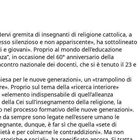
ervi gremita di insegnanti di religione cattolica, a
esso silenzioso e non appariscente», ha sottolineato
zi e giovani». Proprio al mondo dell’educazione
za”, in occasione del 60° anniversario della
Incontro nazionale dei docenti, che si è tenuto il 23 e
Chiesa per le nuove generazioni», un «trampolino di
re». Proprio sul tema della «ricerca interiore»
 «elemento indispensabile di quell’alleanza
della Cei sull’insegnamento della religione, la
o nel processo formativo delle nuove generazioni».
ale da sempre sono legate nell’essere umano le
segnante, dunque, è far sì che quella «sete di
cietà e per colmarne le contraddizioni». Ma non
oriche e sociali», ha specificato ancora. Si tratta