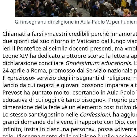
Gli insegnanti di religione in Aula Paolo VI per l'u
Chiamati a farsi «maestri credibili perché innamorati
due giorni dal suo ritorno in Vaticano dal lungo via
ieri il Pontefice ai seimila docenti presenti, ma «mo
Leone XIV ha dedicato a ottobre scorso la lettera ap
dichiarazione conciliare
Gravissimum educationis
. 
24 aprile a Roma, promosso dal Servizio nazionale pe
Il «prezioso» servizio degli insegnanti di religione,
lancio da cui ragazzi e giovani possono imparare a tu
Prevost ha puntato molto, esortando in Aula Paolo V
educativa di cui oggi c’è tanto bisogno». Proprio pe
dimensione della fede «è un elemento costitutivo d
Lo stesso sant’Agostino nelle
Confessioni
, ha aggiu
grandi domande del vivere, il rapporto con Dio, con i
infinito, insita in ciascuna persona», possa «diven
solo. L’insegnamento della religione è utile anche p