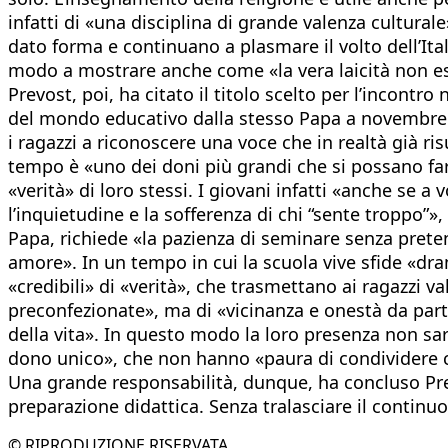
infatti di «una disciplina di grande valenza cultural
dato forma e continuano a plasmare il volto dell’Ita
modo a mostrare anche come «la vera laicità non escl
Prevost, poi, ha citato il titolo scelto per l’incon
del mondo educativo dalla stesso Papa a novembre sc
i ragazzi a riconoscere una voce che in realtà già ri
tempo è «uno dei doni più grandi che si possano fare
«verità» di loro stessi. I giovani infatti «anche se 
l’inquietudine e la sofferenza di chi “sente troppo”»
Papa, richiede «la pazienza di seminare senza preten
amore». In un tempo in cui la scuola vive sfide «dr
«credibili» di «verità», che trasmettano ai ragazzi 
preconfezionate», ma di «vicinanza e onestà da part
della vita». In questo modo la loro presenza non s
dono unico», che non hanno «paura di condividere co
Una grande responsabilità, dunque, ha concluso Pre
preparazione didattica. Senza tralasciare il continu
© RIPRODUZIONE RISERVATA