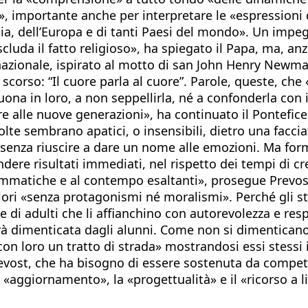
e», importante anche per interpretare le «espressioni 
lia, dell’Europa e di tanti Paesi del mondo». Un impe
uda il fatto religioso», ha spiegato il Papa, ma, anz
tro nazionale, ispirato al motto di san John Henry New
orso: “Il cuore parla al cuore”. Parole, queste, che
suona in loro, a non seppellirla, né a confonderla con 
 alle nuove generazioni», ha continuato il Pontefice, 
a volte sembrano apatici, o insensibili, dietro una fa
, senza riuscire a dare un nome alle emozioni. Ma form
dere risultati immediati, nel rispetto dei tempi di cr
ammatiche e al contempo esaltanti», prosegue Prevost
valori «senza protagonismi né moralismi». Perché gli
e di adulti che li affianchino con autorevolezza e r
arà dimenticata dagli alunni. Come non si dimentican
n loro un tratto di strada» mostrandosi essi stessi i
vost, che ha bisogno di essere sostenuta da competen
o «aggiornamento», la «progettualità» e il «ricorso a