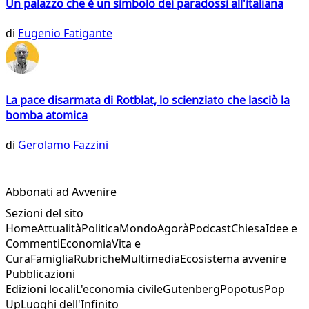
Un palazzo che è un simbolo dei paradossi all'italiana
di
Eugenio Fatigante
La pace disarmata di Rotblat, lo scienziato che lasciò la
bomba atomica
di
Gerolamo Fazzini
Abbonati ad Avvenire
Sezioni del sito
Home
Attualità
Politica
Mondo
Agorà
Podcast
Chiesa
Idee e
Commenti
Economia
Vita e
Cura
Famiglia
Rubriche
Multimedia
Ecosistema avvenire
Pubblicazioni
Edizioni locali
L'economia civile
Gutenberg
Popotus
Pop
Up
Luoghi dell'Infinito