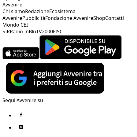
Avvenire
Chi siamo
Redazione
Ecosistema
Avvenire
Pubblicità
Fondazione Avvenire
Shop
Contatti
Mondo CEI
SIR
Radio InBlu
TV2000
FISC
Segui Avvenire su