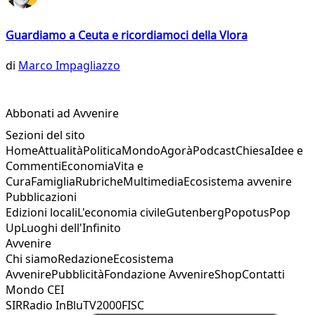
Guardiamo a Ceuta e ricordiamoci della Vlora
di
Marco Impagliazzo
Abbonati ad Avvenire
Sezioni del sito
Home
Attualità
Politica
Mondo
Agorà
Podcast
Chiesa
Idee e
Commenti
Economia
Vita e
Cura
Famiglia
Rubriche
Multimedia
Ecosistema avvenire
Pubblicazioni
Edizioni locali
L'economia civile
Gutenberg
Popotus
Pop
Up
Luoghi dell'Infinito
Avvenire
Chi siamo
Redazione
Ecosistema
Avvenire
Pubblicità
Fondazione Avvenire
Shop
Contatti
Mondo CEI
SIR
Radio InBlu
TV2000
FISC