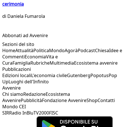
cerimonia
di
Daniela Fumarola
Abbonati ad Avvenire
Sezioni del sito
Home
Attualità
Politica
Mondo
Agorà
Podcast
Chiesa
Idee e
Commenti
Economia
Vita e
Cura
Famiglia
Rubriche
Multimedia
Ecosistema avvenire
Pubblicazioni
Edizioni locali
L'economia civile
Gutenberg
Popotus
Pop
Up
Luoghi dell'Infinito
Avvenire
Chi siamo
Redazione
Ecosistema
Avvenire
Pubblicità
Fondazione Avvenire
Shop
Contatti
Mondo CEI
SIR
Radio InBlu
TV2000
FISC