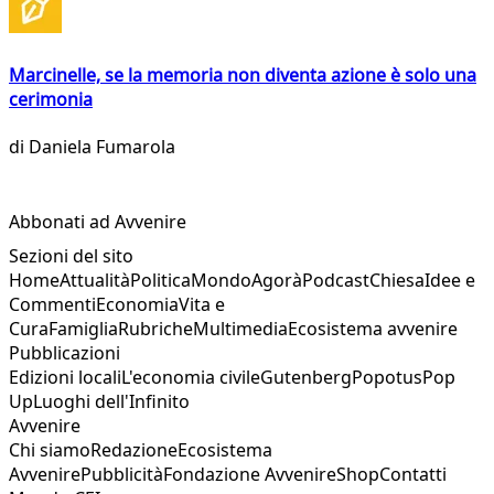
Marcinelle, se la memoria non diventa azione è solo una
cerimonia
di
Daniela Fumarola
Abbonati ad Avvenire
Sezioni del sito
Home
Attualità
Politica
Mondo
Agorà
Podcast
Chiesa
Idee e
Commenti
Economia
Vita e
Cura
Famiglia
Rubriche
Multimedia
Ecosistema avvenire
Pubblicazioni
Edizioni locali
L'economia civile
Gutenberg
Popotus
Pop
Up
Luoghi dell'Infinito
Avvenire
Chi siamo
Redazione
Ecosistema
Avvenire
Pubblicità
Fondazione Avvenire
Shop
Contatti