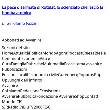
La pace disarmata di Rotblat, lo scienziato che lasciò la
bomba atomica
di
Gerolamo Fazzini
Abbonati ad Avvenire
Sezioni del sito
Home
Attualità
Politica
Mondo
Agorà
Podcast
Chiesa
Idee e
Commenti
Economia
Vita e
Cura
Famiglia
Rubriche
Multimedia
Ecosistema avvenire
Pubblicazioni
Edizioni locali
L'economia civile
Gutenberg
Popotus
Pop
Up
Luoghi dell'Infinito
Avvenire
Chi siamo
Redazione
Ecosistema
Avvenire
Pubblicità
Fondazione Avvenire
Shop
Contatti
Mondo CEI
SIR
Radio InBlu
TV2000
FISC