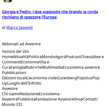
Giorgia e Pedro, i due «opposti» che tirando la corda
rischiano di spezzare l'Europa
di
Marco Iasevoli
Abbonati ad Avvenire
Sezioni del sito
Home
Attualità
Politica
Mondo
Agorà
Podcast
Chiesa
Idee e
Commenti
Economia
Vita e
Cura
Famiglia
Rubriche
Multimedia
Ecosistema avvenire
Pubblicazioni
Edizioni locali
L'economia civile
Gutenberg
Popotus
Pop
Up
Luoghi dell'Infinito
Avvenire
Chi siamo
Redazione
Ecosistema
Avvenire
Pubblicità
Fondazione Avvenire
Shop
Contatti
Mondo CEI