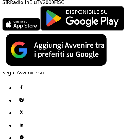
SIR
Radio InBlu
TV2000
FISC
Segui Avvenire su