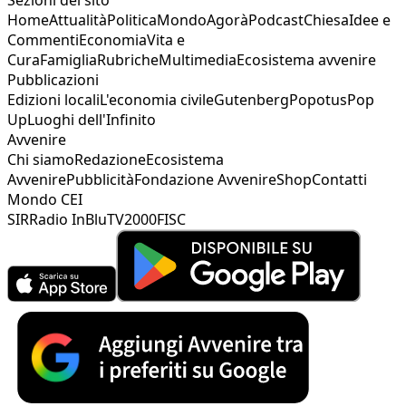
Home
Attualità
Politica
Mondo
Agorà
Podcast
Chiesa
Idee e
Commenti
Economia
Vita e
Cura
Famiglia
Rubriche
Multimedia
Ecosistema avvenire
Pubblicazioni
Edizioni locali
L'economia civile
Gutenberg
Popotus
Pop
Up
Luoghi dell'Infinito
Avvenire
Chi siamo
Redazione
Ecosistema
Avvenire
Pubblicità
Fondazione Avvenire
Shop
Contatti
Mondo CEI
SIR
Radio InBlu
TV2000
FISC