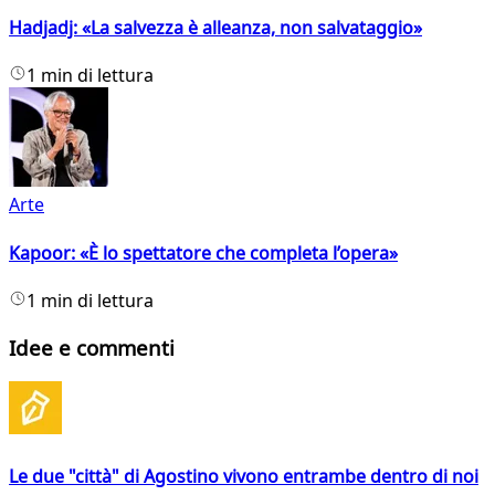
Hadjadj: «La salvezza è alleanza, non salvataggio»
1 min di lettura
Arte
Kapoor: «È lo spettatore che completa l’opera»
1 min di lettura
Idee e commenti
Le due "città" di Agostino vivono entrambe dentro di noi