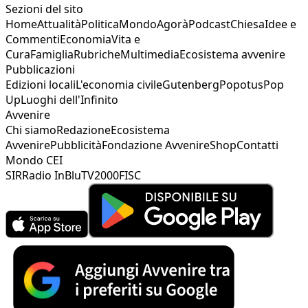
Sezioni del sito
Home
Attualità
Politica
Mondo
Agorà
Podcast
Chiesa
Idee e
Commenti
Economia
Vita e
Cura
Famiglia
Rubriche
Multimedia
Ecosistema avvenire
Pubblicazioni
Edizioni locali
L'economia civile
Gutenberg
Popotus
Pop
Up
Luoghi dell'Infinito
Avvenire
Chi siamo
Redazione
Ecosistema
Avvenire
Pubblicità
Fondazione Avvenire
Shop
Contatti
Mondo CEI
SIR
Radio InBlu
TV2000
FISC