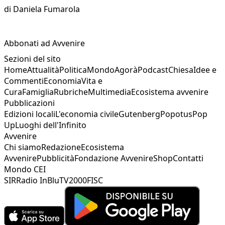
di
Daniela Fumarola
Abbonati ad Avvenire
Sezioni del sito
Home
Attualità
Politica
Mondo
Agorà
Podcast
Chiesa
Idee e
Commenti
Economia
Vita e
Cura
Famiglia
Rubriche
Multimedia
Ecosistema avvenire
Pubblicazioni
Edizioni locali
L'economia civile
Gutenberg
Popotus
Pop
Up
Luoghi dell'Infinito
Avvenire
Chi siamo
Redazione
Ecosistema
Avvenire
Pubblicità
Fondazione Avvenire
Shop
Contatti
Mondo CEI
SIR
Radio InBlu
TV2000
FISC