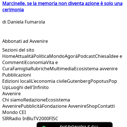
Marcinelle, se la memoria non diventa azione è solo una
cerimonia
di
Daniela Fumarola
Abbonati ad Avvenire
Sezioni del sito
Home
Attualità
Politica
Mondo
Agorà
Podcast
Chiesa
Idee e
Commenti
Economia
Vita e
Cura
Famiglia
Rubriche
Multimedia
Ecosistema avvenire
Pubblicazioni
Edizioni locali
L'economia civile
Gutenberg
Popotus
Pop
Up
Luoghi dell'Infinito
Avvenire
Chi siamo
Redazione
Ecosistema
Avvenire
Pubblicità
Fondazione Avvenire
Shop
Contatti
Mondo CEI
SIR
Radio InBlu
TV2000
FISC