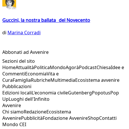
Guccini, la nostra ballata del Novecento
di
Marina Corradi
Abbonati ad Avvenire
Sezioni del sito
Home
Attualità
Politica
Mondo
Agorà
Podcast
Chiesa
Idee e
Commenti
Economia
Vita e
Cura
Famiglia
Rubriche
Multimedia
Ecosistema avvenire
Pubblicazioni
Edizioni locali
L'economia civile
Gutenberg
Popotus
Pop
Up
Luoghi dell'Infinito
Avvenire
Chi siamo
Redazione
Ecosistema
Avvenire
Pubblicità
Fondazione Avvenire
Shop
Contatti
Mondo CEI