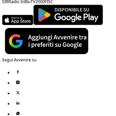
SIR
Radio InBlu
TV2000
FISC
Segui Avvenire su