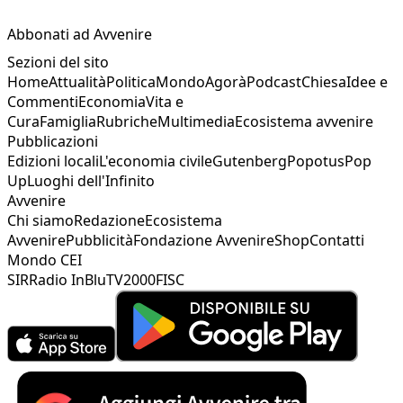
Abbonati ad Avvenire
Sezioni del sito
Home
Attualità
Politica
Mondo
Agorà
Podcast
Chiesa
Idee e
Commenti
Economia
Vita e
Cura
Famiglia
Rubriche
Multimedia
Ecosistema avvenire
Pubblicazioni
Edizioni locali
L'economia civile
Gutenberg
Popotus
Pop
Up
Luoghi dell'Infinito
Avvenire
Chi siamo
Redazione
Ecosistema
Avvenire
Pubblicità
Fondazione Avvenire
Shop
Contatti
Mondo CEI
SIR
Radio InBlu
TV2000
FISC