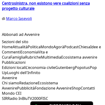
Centrosinistra, non esistono vere coalizioni senza
progetto culturale
di
Marco Iasevoli
Abbonati ad Avvenire
Sezioni del sito
Home
Attualità
Politica
Mondo
Agorà
Podcast
Chiesa
Idee e
Commenti
Economia
Vita e
Cura
Famiglia
Rubriche
Multimedia
Ecosistema avvenire
Pubblicazioni
Edizioni locali
L'economia civile
Gutenberg
Popotus
Pop
Up
Luoghi dell'Infinito
Avvenire
Chi siamo
Redazione
Ecosistema
Avvenire
Pubblicità
Fondazione Avvenire
Shop
Contatti
Mondo CEI
SIR
Radio InBlu
TV2000
FISC