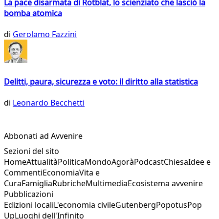
La pace disarmata di Rotblat, lo scienziato che lasciò la
bomba atomica
di
Gerolamo Fazzini
Delitti, paura, sicurezza e voto: il diritto alla statistica
di
Leonardo Becchetti
Abbonati ad Avvenire
Sezioni del sito
Home
Attualità
Politica
Mondo
Agorà
Podcast
Chiesa
Idee e
Commenti
Economia
Vita e
Cura
Famiglia
Rubriche
Multimedia
Ecosistema avvenire
Pubblicazioni
Edizioni locali
L'economia civile
Gutenberg
Popotus
Pop
Up
Luoghi dell'Infinito