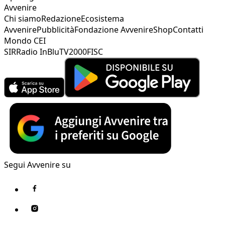
Avvenire
Chi siamo
Redazione
Ecosistema
Avvenire
Pubblicità
Fondazione Avvenire
Shop
Contatti
Mondo CEI
SIR
Radio InBlu
TV2000
FISC
Segui Avvenire su