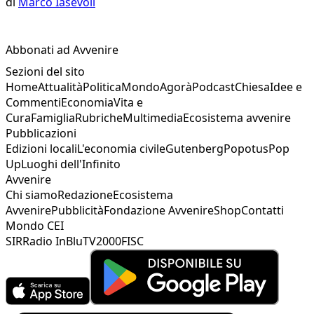
di
Marco Iasevoli
Abbonati ad Avvenire
Sezioni del sito
Home
Attualità
Politica
Mondo
Agorà
Podcast
Chiesa
Idee e
Commenti
Economia
Vita e
Cura
Famiglia
Rubriche
Multimedia
Ecosistema avvenire
Pubblicazioni
Edizioni locali
L'economia civile
Gutenberg
Popotus
Pop
Up
Luoghi dell'Infinito
Avvenire
Chi siamo
Redazione
Ecosistema
Avvenire
Pubblicità
Fondazione Avvenire
Shop
Contatti
Mondo CEI
SIR
Radio InBlu
TV2000
FISC