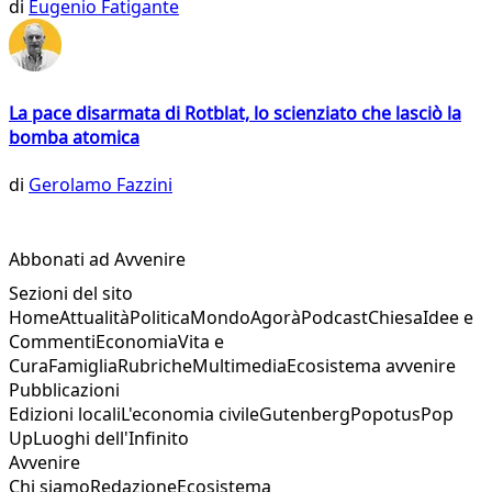
di
Eugenio Fatigante
La pace disarmata di Rotblat, lo scienziato che lasciò la
bomba atomica
di
Gerolamo Fazzini
Abbonati ad Avvenire
Sezioni del sito
Home
Attualità
Politica
Mondo
Agorà
Podcast
Chiesa
Idee e
Commenti
Economia
Vita e
Cura
Famiglia
Rubriche
Multimedia
Ecosistema avvenire
Pubblicazioni
Edizioni locali
L'economia civile
Gutenberg
Popotus
Pop
Up
Luoghi dell'Infinito
Avvenire
Chi siamo
Redazione
Ecosistema