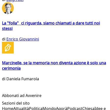
La "folla" ci riguarda, siamo chiamati a dare tutti noi
stessi
di
Enrico Giovannini
Marcinelle, se la memoria non diventa azione è solo una
cerimonia
di
Daniela Fumarola
Abbonati ad Avvenire
Sezioni del sito
Home
Attualità
Politica
Mondo
Agorà
Podcast
Chiesa
Idee e