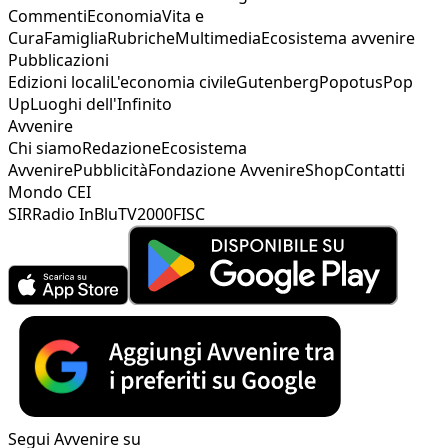
Commenti
Economia
Vita e
Cura
Famiglia
Rubriche
Multimedia
Ecosistema avvenire
Pubblicazioni
Edizioni locali
L'economia civile
Gutenberg
Popotus
Pop
Up
Luoghi dell'Infinito
Avvenire
Chi siamo
Redazione
Ecosistema
Avvenire
Pubblicità
Fondazione Avvenire
Shop
Contatti
Mondo CEI
SIR
Radio InBlu
TV2000
FISC
Segui Avvenire su