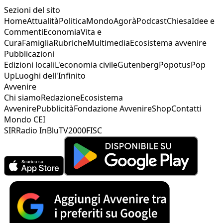
Sezioni del sito
Home
Attualità
Politica
Mondo
Agorà
Podcast
Chiesa
Idee e
Commenti
Economia
Vita e
Cura
Famiglia
Rubriche
Multimedia
Ecosistema avvenire
Pubblicazioni
Edizioni locali
L'economia civile
Gutenberg
Popotus
Pop
Up
Luoghi dell'Infinito
Avvenire
Chi siamo
Redazione
Ecosistema
Avvenire
Pubblicità
Fondazione Avvenire
Shop
Contatti
Mondo CEI
SIR
Radio InBlu
TV2000
FISC