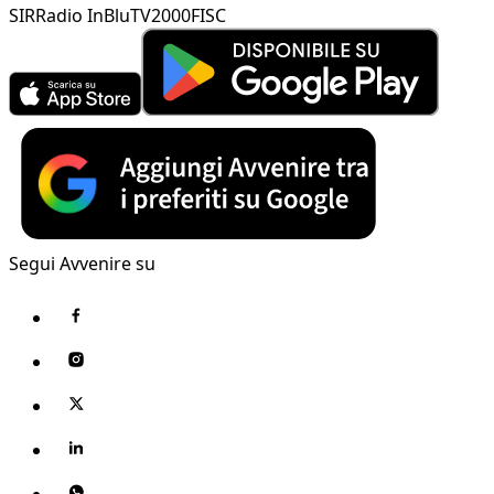
SIR
Radio InBlu
TV2000
FISC
Segui Avvenire su