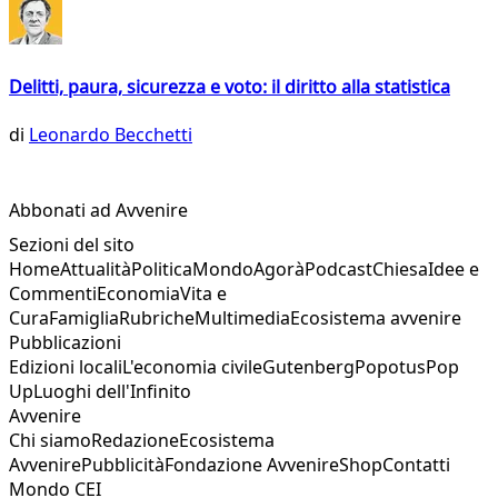
Delitti, paura, sicurezza e voto: il diritto alla statistica
di
Leonardo Becchetti
Abbonati ad Avvenire
Sezioni del sito
Home
Attualità
Politica
Mondo
Agorà
Podcast
Chiesa
Idee e
Commenti
Economia
Vita e
Cura
Famiglia
Rubriche
Multimedia
Ecosistema avvenire
Pubblicazioni
Edizioni locali
L'economia civile
Gutenberg
Popotus
Pop
Up
Luoghi dell'Infinito
Avvenire
Chi siamo
Redazione
Ecosistema
Avvenire
Pubblicità
Fondazione Avvenire
Shop
Contatti
Mondo CEI