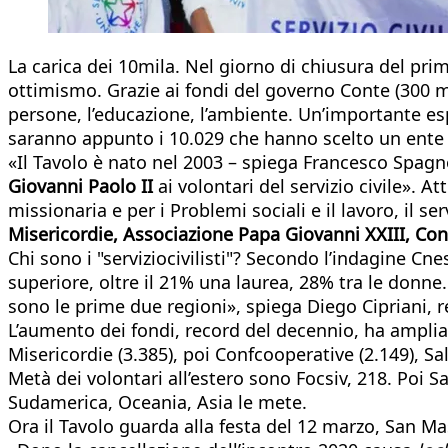
La carica dei 10mila. Nel giorno di chiusura del prim
ottimismo. Grazie ai fondi del governo Conte (300 mi
persone, l’educazione, l’ambiente. Un’importante es
saranno appunto i 10.029 che hanno scelto un ente di a
«Il Tavolo è nato nel 2003 – spiega Francesco Spagno
Giovanni Paolo II
ai volontari del servizio civile». 
missionaria e per i Problemi sociali e il lavoro, il se
Misericordie, Associazione Papa Giovanni XXIII, Confc
Chi sono i "serviziocivilisti"? Secondo l’indagine C
superiore, oltre il 21% una laurea, 28% tra le donne
sono le prime due regioni», spiega Diego Cipriani, res
L’aumento dei fondi, record del decennio, ha ampliat
Misericordie (3.385), poi Confcooperative (2.149), Sales
Metà dei volontari all’estero sono Focsiv, 218. Poi Sa
Sudamerica, Oceania, Asia le mete.
Ora il Tavolo guarda alla festa del 12 marzo, San Ma