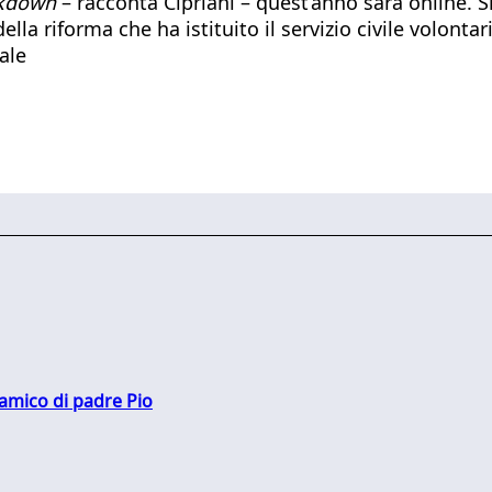
kdown
– racconta Cipriani – quest’anno sarà online. S
lla riforma che ha istituito il servizio civile volontar
sale
 amico di padre Pio