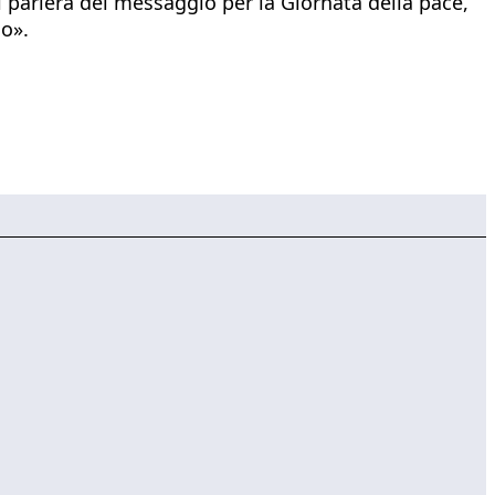
i parlerà del messaggio per la Giornata della pace,
io».