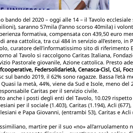
o bando del 2020 – oggi alle 14 – il Tavolo ecclesiale 
lioni), saranno 57mila (l’anno scorso 40mila) i volont
perienza formativa, compensata con 439,50 euro mensi
rea cattolica, tra cui 484 in servizio all’estero, in Pa
lo, curatore dell’informatissimo sito di riferimento E
Attorno al Tavolo si raccolgono Caritas Italiana, Fondaz
rvizio Pastorale giovanile, Azione cattolica. Presto ade
ooperative, Federsolidarietà, Cenasca-Cisl, Csi, Focsi
nesc sul bando 2019, il 62% sono ragazze. Bassa l’età 
. Quasi la metà, 44%, viene da Sud e Isole, meno del 2
ponsabile Caritas per il servizio civile.
o anche i posti degli enti del Tavolo, 10.029 rispetto
iani per il sociale (1.403), Caritas (1.194), Acli (677),
lesiani e Papa Giovanni, (entrambi 53), Caritas e Acli 
ssimiliano, martire per il suo «no» all’arruolamento 