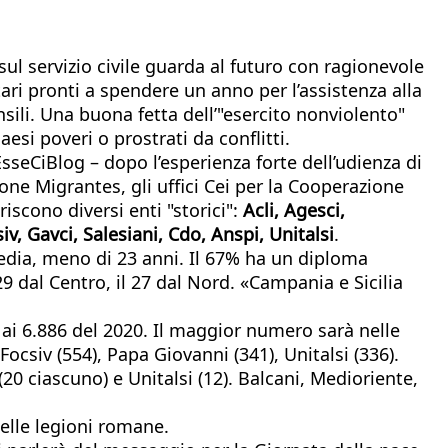
sul servizio civile guarda al futuro con ragionevole
ari pronti a spendere un anno per l’assistenza alla
li. Una buona fetta dell’"esercito nonviolento"
esi poveri o prostrati da conflitti.
sseCiBlog – dopo l’esperienza forte dell’udienza di
ione Migrantes, gli uffici Cei per la Cooperazione
riscono diversi enti "storici":
Acli, Agesci,
v, Gavci, Salesiani, Cdo, Anspi, Unitalsi
.
media, meno di 23 anni. Il 67% ha un diploma
9 dal Centro, il 27 dal Nord. «Campania e Sicilia
 ai 6.886 del 2020. Il maggior numero sarà nelle
 Focsiv (554), Papa Giovanni (341), Unitalsi (336).
(20 ciascuno) e Unitalsi (12). Balcani, Medioriente,
nelle legioni romane.