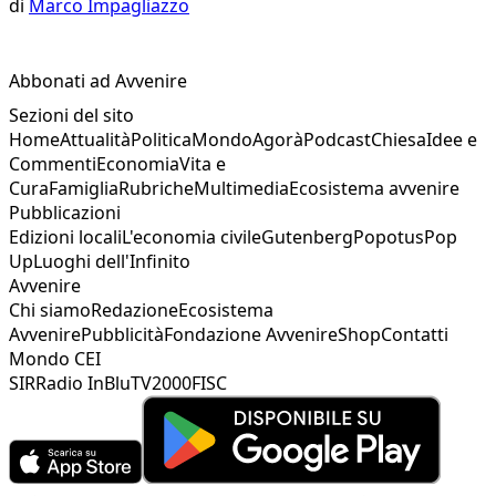
di
Marco Impagliazzo
Abbonati ad Avvenire
Sezioni del sito
Home
Attualità
Politica
Mondo
Agorà
Podcast
Chiesa
Idee e
Commenti
Economia
Vita e
Cura
Famiglia
Rubriche
Multimedia
Ecosistema avvenire
Pubblicazioni
Edizioni locali
L'economia civile
Gutenberg
Popotus
Pop
Up
Luoghi dell'Infinito
Avvenire
Chi siamo
Redazione
Ecosistema
Avvenire
Pubblicità
Fondazione Avvenire
Shop
Contatti
Mondo CEI
SIR
Radio InBlu
TV2000
FISC