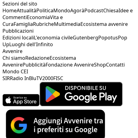
Sezioni del sito
Home
Attualità
Politica
Mondo
Agorà
Podcast
Chiesa
Idee e
Commenti
Economia
Vita e
Cura
Famiglia
Rubriche
Multimedia
Ecosistema avvenire
Pubblicazioni
Edizioni locali
L'economia civile
Gutenberg
Popotus
Pop
Up
Luoghi dell'Infinito
Avvenire
Chi siamo
Redazione
Ecosistema
Avvenire
Pubblicità
Fondazione Avvenire
Shop
Contatti
Mondo CEI
SIR
Radio InBlu
TV2000
FISC