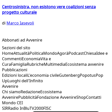
Centrosinistra, non esistono vere coalizioni senza
progetto culturale
di
Marco Iasevoli
Abbonati ad Avvenire
Sezioni del sito
Home
Attualità
Politica
Mondo
Agorà
Podcast
Chiesa
Idee e
Commenti
Economia
Vita e
Cura
Famiglia
Rubriche
Multimedia
Ecosistema avvenire
Pubblicazioni
Edizioni locali
L'economia civile
Gutenberg
Popotus
Pop
Up
Luoghi dell'Infinito
Avvenire
Chi siamo
Redazione
Ecosistema
Avvenire
Pubblicità
Fondazione Avvenire
Shop
Contatti
Mondo CEI
SIR
Radio InBlu
TV2000
FISC