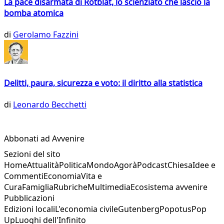
La pace disarmata di Rotblat, lo scienziato che lasciò la
bomba atomica
di
Gerolamo Fazzini
Delitti, paura, sicurezza e voto: il diritto alla statistica
di
Leonardo Becchetti
Abbonati ad Avvenire
Sezioni del sito
Home
Attualità
Politica
Mondo
Agorà
Podcast
Chiesa
Idee e
Commenti
Economia
Vita e
Cura
Famiglia
Rubriche
Multimedia
Ecosistema avvenire
Pubblicazioni
Edizioni locali
L'economia civile
Gutenberg
Popotus
Pop
Up
Luoghi dell'Infinito