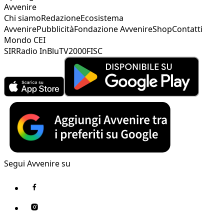
Avvenire
Chi siamo
Redazione
Ecosistema
Avvenire
Pubblicità
Fondazione Avvenire
Shop
Contatti
Mondo CEI
SIR
Radio InBlu
TV2000
FISC
Segui Avvenire su