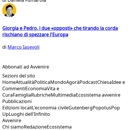
di
Daniela Fumarola
Giorgia e Pedro, i due «opposti» che tirando la corda
rischiano di spezzare l'Europa
di
Marco Iasevoli
Abbonati ad Avvenire
Sezioni del sito
Home
Attualità
Politica
Mondo
Agorà
Podcast
Chiesa
Idee e
Commenti
Economia
Vita e
Cura
Famiglia
Rubriche
Multimedia
Ecosistema avvenire
Pubblicazioni
Edizioni locali
L'economia civile
Gutenberg
Popotus
Pop
Up
Luoghi dell'Infinito
Avvenire
Chi siamo
Redazione
Ecosistema