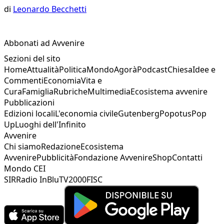
di
Leonardo Becchetti
Abbonati ad Avvenire
Sezioni del sito
Home
Attualità
Politica
Mondo
Agorà
Podcast
Chiesa
Idee e
Commenti
Economia
Vita e
Cura
Famiglia
Rubriche
Multimedia
Ecosistema avvenire
Pubblicazioni
Edizioni locali
L'economia civile
Gutenberg
Popotus
Pop
Up
Luoghi dell'Infinito
Avvenire
Chi siamo
Redazione
Ecosistema
Avvenire
Pubblicità
Fondazione Avvenire
Shop
Contatti
Mondo CEI
SIR
Radio InBlu
TV2000
FISC