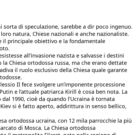
ni sorta di speculazione, sarebbe a dir poco ingenuo.
loro natura, Chiese nazionali e anche nazionaliste.
e il principale obiettivo e la fondamentale
oto.
sistesse all’invasione nazista e salvasse i destini
to la Chiesa ortodossa russa, ma che erano dettate
badiva il ruolo esclusivo della Chiesa quale garante
rtodosse.
a Alessio II fece svolgere un’imponente processione
utin e l’attuale patriarca Kirill è cosa ben nota. La
 dal 1990, cioè da quando l’Ucraina è tornata
iev si è fatto aperto, addirittura in senso bellico,
iesa ortodossa ucraina, con 12 mila parrocchie la più
triarcato di Mosca. La Chiesa ortodossa
a il metropolita Filaret, nato nella regione di