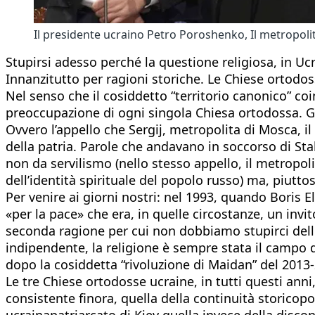
Il presidente ucraino Petro Poroshenko, Il metropoli
Stupirsi adesso perché la questione religiosa, in Uc
Innanzitutto per ragioni storiche. Le Chiese ortodos
Nel senso che il cosiddetto “territorio canonico” coi
preoccupazione di ogni singola Chiesa ortodossa. Gli
Ovvero l’appello che Sergij, metropolita di Mosca, il
della patria. Parole che andavano in soccorso di St
non da servilismo (nello stesso appello, il metropoli
dell’identità spirituale del popolo russo) ma, piutto
Per venire ai giorni nostri: nel 1993, quando Boris E
«per la pace» che era, in quelle circostanze, un invito
seconda ragione per cui non dobbiamo stupirci delle
indipendente, la religione è sempre stata il campo di
dopo la cosiddetta “rivoluzione di Maidan” del 2013
Le tre Chiese ortodosse ucraine, in tutti questi ann
consistente finora, quella della continuità storicopo
ucrainapatriarcato di Kiev quella invece della discon