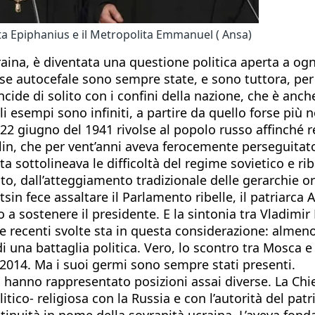
ta Epiphanius e il Metropolita Emmanuel ( Ansa)
raina, è diventata una questione politica aperta a og
se autocefale sono sempre state, e sono tuttora, per 
ncide di solito con i confini della nazione, che è anch
 esempi sono infiniti, a partire da quello forse più n
 22 giugno del 1941 rivolse al popolo russo affinché re
alin, che per vent’anni aveva ferocemente perseguita
ta sottolineava le difficoltà del regime sovietico e ri
sto, dall’atteggiamento tradizionale delle gerarchie o
ltsin fece assaltare il Parlamento ribelle, il patriarc
 a sostenere il presidente. E la sintonia tra Vladimir P
 recenti svolte sta in questa considerazione: almeno
 una battaglia politica. Vero, lo scontro tra Mosca e K
-2014. Ma i suoi germi sono sempre stati presenti.
i, hanno rappresentato posizioni assai diverse. La Ch
litico- religiosa con la Russia e con l’autorità del pa
tinuità in nome della sovranità ucraina. L’aveva fondat