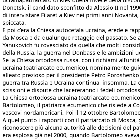
Donetsk, il candidato sconfitto da Alessio II nel 19
di intervistare Filaret a Kiev nei primi anni Novanta,
spiccata.
E poi c’era la Chiesa autocefala ucraina, erede e ra
da Mosca e da qualunque retaggio del passato. Se a 
Yanukovich fu rovesciato da quella che molti conside
della Russia, la guerra nel Donbass e le ambizioni 
Se la Chiesa ortodossa russa, con i richiami all’unit
ucraina (patriarcato ecumenico), nominalmente guida
alleato prezioso per il presidente Petro Poroshenko
guerra tra Russia e Ucraina continua, insomma. La d
scissioni e dispute che lacereranno i fedeli ortodos
La Chiesa ortodossa ucraina (patriarcato ecumenico
Bartolomeo, il patriarca ecumenico che risiede a Cos
vescovi nordamericani. Poi il 12 ottobre Bartolomeo si
A quel punto i rapporti con il patriarcato di Mosca, 
riconoscere più alcuna autorità alle decisioni del 
era esplosa già nel 2000, quando Bartolomeo aveva co