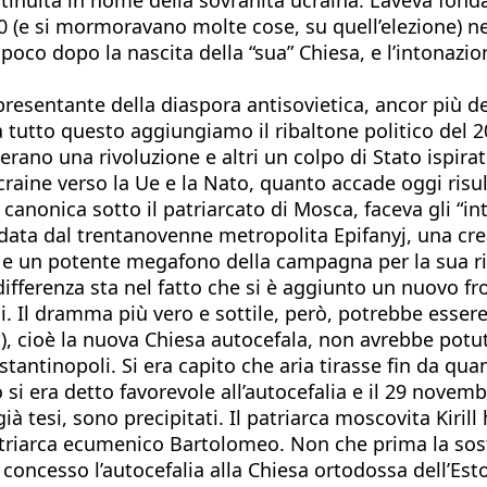
90 (e si mormoravano molte cose, su quell’elezione) n
 poco dopo la nascita della “sua” Chiesa, e l’intonazio
ppresentante della diaspora antisovietica, ancor più d
tutto questo aggiungiamo il ribaltone politico del 20
rano una rivoluzione e altri un colpo di Stato ispirat
ucraine verso la Ue e la Nato, quanto accade oggi ris
à canonica sotto il patriarcato di Mosca, faceva gli “
ta dal trentanovenne metropolita Epifanyj, una creatu
 e un potente megafono della campagna per la sua rie
ifferenza sta nel fatto che si è aggiunto un nuovo fr
si. Il dramma più vero e sottile, però, potrebbe esse
), cioè la nuova Chiesa autocefala, non avrebbe potu
tantinopoli. Si era capito che aria tirasse fin da qua
 era detto favorevole all’autocefalia e il 29 novembre 
già tesi, sono precipitati. Il patriarca moscovita Kir
patriarca ecumenico Bartolomeo. Non che prima la sost
ncesso l’autocefalia alla Chiesa ortodossa dell’Eston