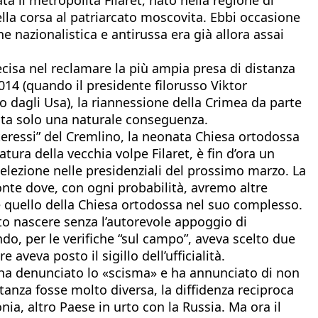
ella corsa al patriarcato moscovita. Ebbi occasione
ne nazionalistica e antirussa era già allora assai
ecisa nel reclamare la più ampia presa di distanza
14 (quando il presidente filorusso Viktor
o dagli Usa), la riannessione della Crimea da parte
ulta solo una naturale conseguenza.
interessi” del Cremlino, la neonata Chiesa ortodossa
ra della vecchia volpe Filaret, è fin d’ora un
lezione nelle presidenziali del prossimo marzo. La
onte dove, con ogni probabilità, avremo altre
re quello della Chiesa ortodossa nel suo complesso.
to nascere senza l’autorevole appoggio di
ndo, per le verifiche “sul campo”, aveva scelto due
aveva posto il sigillo dell’ufficialità.
ill ha denunciato lo «scisma» e ha annunciato di non
anza fosse molto diversa, la diffidenza reciproca
ia, altro Paese in urto con la Russia. Ma ora il