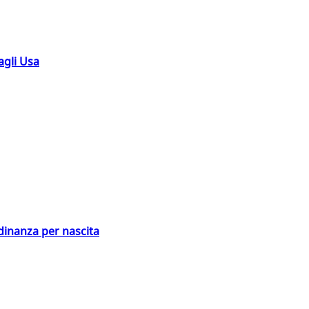
agli Usa
adinanza per nascita