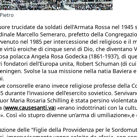
Pietro
ore trucidate da soldati dell’Armata Rossa nel 1945 sa
inale Marcello Semeraro, prefetto della Congregazione
venuto nel 1985 per intercessione del religioso e il m
lle virtù eroiche di cinque servi di Dio, che diventano 
giosa polacca Angela Rosa Godecka (1861-1937), di que
ri fondatori dell’Europa unita, Robert Schuman (di cu
eningen. Svolse la sua missione nella natia Baviera e
i.
e consorelle erano invece religiose professe della C
5 durante l’invasione dell’esercito sovietico. Servivan
suor Maria Rosaria Schilling è stata persino violentata
 (
www.causesanti.va
) «erano indottrinati con la cult
. Così «lo stupro divenne un’arma di umiliazione»,e «
zione delle "Figlie della Provvidenza per le Sordomut
anni, improvvisamente venne colpito da afasia, con c