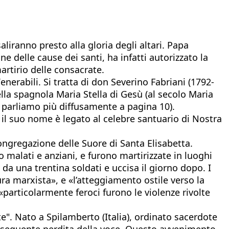
liranno presto alla gloria degli altari. Papa
 delle cause dei santi, ha infatti autorizzato la
artirio delle consacrate.
Venerabili. Si tratta di don Severino Fabriani (1792-
lla spagnola Maria Stella di Gesù (al secolo Maria
i parliamo più diffusamente a pagina 10).
 il suo nome è legato al celebre santuario di Nostra
ongregazione delle Suore di Santa Elisabetta.
o malati e anziani, e furono martirizzate in luoghi
 da una trentina soldati e uccisa il giorno dopo. I
ura marxista», e «l’atteggiamento ostile verso la
particolarmente feroci furono le violenze rivolte
e". Nato a Spilamberto (Italia), ordinato sacerdote
onseguente perdita della voce. Questo avvenimento