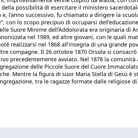
ella possibilità di esercitare il ministero sacerdotal
e, l’anno successivo, fu chiamato a dirigere la scuo
te", con lo scopo precipuo di occuparsi dell’educazio
le Suore Minime dell’Addolorata era originaria di Anz
nonizzata nel 1989, ed altre giovani, con le quali mat
poté realizzarsi nel 1868 all’insegna di una grande po
 altre compagne. Il 26 ottobre 1870 Orsola si consacrò 
cativo precedentemente avviato. Nel 1878 la comunità
gregazione delle Piccole Suore del Cuore Immacolato 
riche. Mentre la figura di suor Maria Stella di Gesù 
gregazione, tra le ragazze formate dalle religiose di 