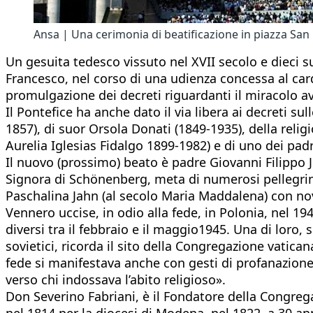
Ansa | Una cerimonia di beatificazione in piazza San 
Un gesuita tedesco vissuto nel XVII secolo e dieci su
Francesco, nel corso di una udienza concessa al card
promulgazione dei decreti riguardanti il miracolo av
Il Pontefice ha anche dato il via libera ai decreti su
1857), di suor Orsola Donati (1849-1935), della reli
Aurelia Iglesias Fidalgo 1899-1982) e di uno dei pad
Il nuovo (prossimo) beato è padre Giovanni Filippo J
Signora di Schönenberg, meta di numerosi pellegrin
Paschalina Jahn (al secolo Maria Maddalena) con nov
Vennero uccise, in odio alla fede, in Polonia, nel 194
diversi tra il febbraio e il maggio1945. Una di loro, 
sovietici, ricorda il sito della Congregazione vaticana
fede si manifestava anche con gesti di profanazione»
verso chi indossava l’abito religioso».
Don Severino Fabriani, è il Fondatore della Congrega
nel 1814 per la diocesi di Modena, nel 1822, a 30 