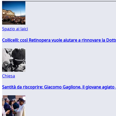
Spazio ai laici
Collicelli: così Retinopera vuole aiutare a rinnovare la Dott
Chiesa
Santità da riscoprire: Giacomo Gaglione, il giovane agiato