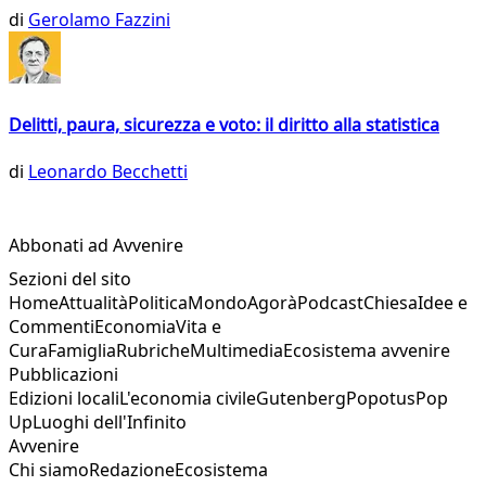
di
Gerolamo Fazzini
Delitti, paura, sicurezza e voto: il diritto alla statistica
di
Leonardo Becchetti
Abbonati ad Avvenire
Sezioni del sito
Home
Attualità
Politica
Mondo
Agorà
Podcast
Chiesa
Idee e
Commenti
Economia
Vita e
Cura
Famiglia
Rubriche
Multimedia
Ecosistema avvenire
Pubblicazioni
Edizioni locali
L'economia civile
Gutenberg
Popotus
Pop
Up
Luoghi dell'Infinito
Avvenire
Chi siamo
Redazione
Ecosistema