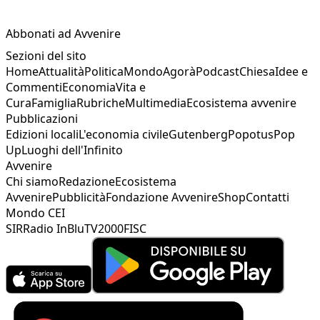
Abbonati ad Avvenire
Sezioni del sito
Home
Attualità
Politica
Mondo
Agorà
Podcast
Chiesa
Idee e
Commenti
Economia
Vita e
Cura
Famiglia
Rubriche
Multimedia
Ecosistema avvenire
Pubblicazioni
Edizioni locali
L'economia civile
Gutenberg
Popotus
Pop
Up
Luoghi dell'Infinito
Avvenire
Chi siamo
Redazione
Ecosistema
Avvenire
Pubblicità
Fondazione Avvenire
Shop
Contatti
Mondo CEI
SIR
Radio InBlu
TV2000
FISC