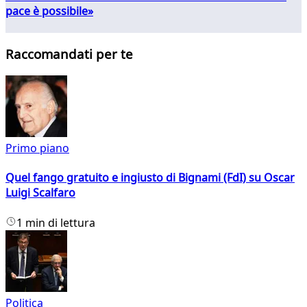
pace è possibile»
Raccomandati per te
Primo piano
Quel fango gratuito e ingiusto di Bignami (FdI) su Oscar
Luigi Scalfaro
1 min di lettura
Politica